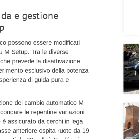
ida e gestione
up
ico possono essere modificati
nu
M Setup
. Tra le diverse
 che prevede la disattivazione
asferimento esclusivo della potenza
esperienza di guida pura e
ozione del cambio automatico
M
econdare le repentine variazioni
to è assicurato da
cerchi in lega
’asse anteriore ospita ruote da
19