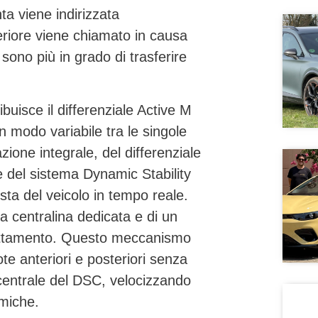
nta viene indirizzata
teriore viene chiamato in causa
sono più in grado di trasferire
ibuisce il
differenziale Active M
 in modo variabile tra le singole
zione integrale, del differenziale
 e del sistema
Dynamic Stability
sta del veicolo in tempo reale.
una centralina dedicata e di un
 slittamento. Questo meccanismo
ote anteriori e posteriori senza
 centrale del DSC, velocizzando
miche.