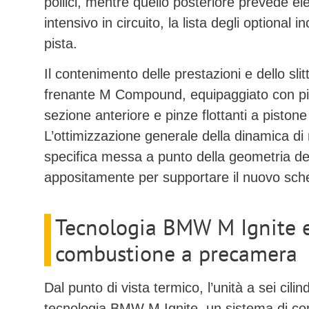
pollici
, mentre quello posteriore prevede e
intensivo in circuito, la lista degli optional 
pista.
Il contenimento delle prestazioni e dello sl
frenante
M Compound
, equipaggiato con
p
sezione anteriore e
pinze flottanti a pistone
L’ottimizzazione generale della dinamica d
specifica messa a punto della geometria del
appositamente per supportare il nuovo sch
Tecnologia BMW M Ignite e
combustione a precamera
Dal punto di vista termico, l’unità a sei cilin
tecnologia
BMW M Ignite
, un sistema di
co