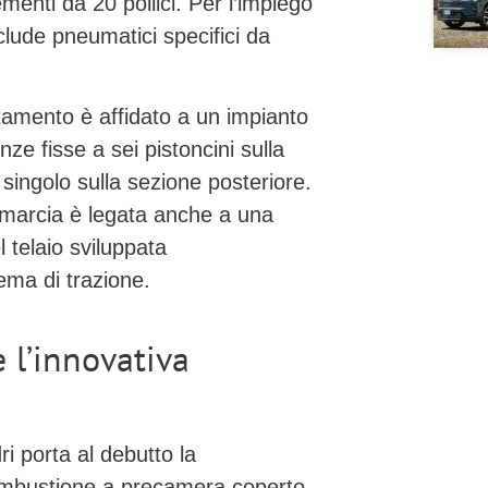
lementi da
20 pollici
. Per l’impiego
include pneumatici specifici da
ittamento è affidato a un impianto
inze fisse a sei pistoncini
sulla
 singolo
sulla sezione posteriore.
i marcia è legata anche a una
 telaio sviluppata
ema di trazione.
 l’innovativa
dri porta al debutto la
mbustione a precamera
coperto