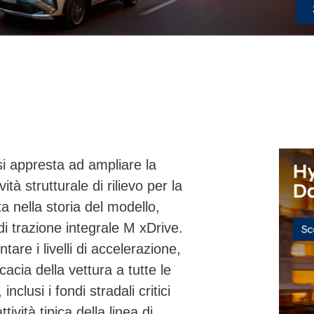
si appresta ad ampliare la
tà strutturale di rilievo per la
a nella storia del modello,
di trazione integrale
M xDrive
.
re i livelli di accelerazione,
cacia della vettura a tutte le
nclusi i fondi stradali critici
ività tipica della linea di