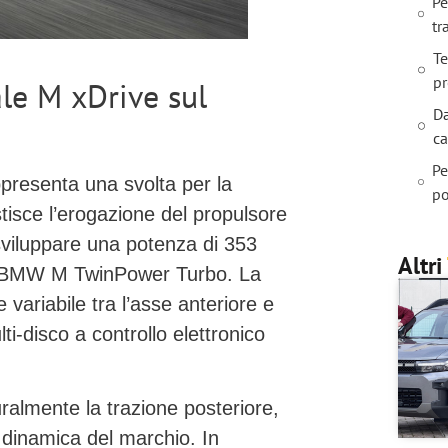
Pe
tr
Te
p
ale M xDrive sul
Da
c
Pe
presenta una svolta per la
po
tisce l’erogazione del propulsore
 sviluppare una potenza di
353
Altri
BMW M TwinPower Turbo
. La
 variabile tra l’asse anteriore e
ti-disco a controllo elettronico
uralmente la trazione posteriore,
dinamica del marchio. In