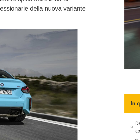
cessionarie della nuova variante
In 
De
c