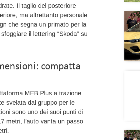
ate. Il taglio del posteriore
nteriore, ma altrettanto personale
sign che segna un primato per la
sfoggiare il lettering “Skoda” su
mensioni: compatta
attaforma MEB Plus
a trazione
te svelata dal gruppo per le
oni sono uno dei suoi punti di
17 metri
, l’auto vanta un passo
tri
.