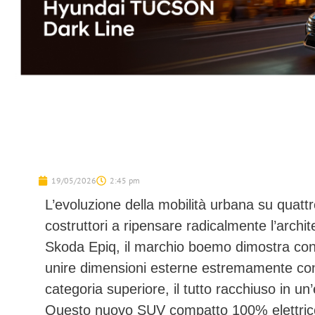
19/05/2026
2:45 pm
L’evoluzione della mobilità urbana su quattr
costruttori a ripensare radicalmente l’archit
Skoda Epiq
, il marchio boemo dimostra co
unire dimensioni esterne estremamente conte
categoria superiore, il tutto racchiuso in un’
Questo nuovo SUV compatto 100% elettric