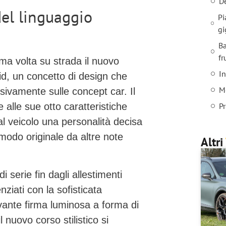
D
el linguaggio
Pi
gi
Ba
fr
ma volta su strada il nuovo
In
id
, un concetto di design che
Mo
ivamente sulle concept car. Il
Pr
 alle sue otto caratteristiche
 al veicolo una personalità decisa
modo originale da altre note
Altri
di serie
fin dagli allestimenti
ziati con la sofisticata
ivante firma luminosa a forma di
 nuovo corso stilistico si