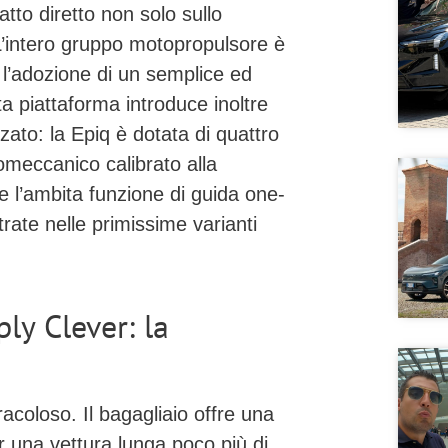
tto diretto non solo sullo
L’intero gruppo motopropulsore è
o l’adozione di un semplice ed
a piattaforma introduce inoltre
ato: la Epiq è dotata di
quattro
omeccanico calibrato alla
e l’ambita funzione di
guida one-
trate nelle primissime varianti
ly Clever: la
racoloso. Il
bagagliaio offre una
r una vettura lunga poco più di