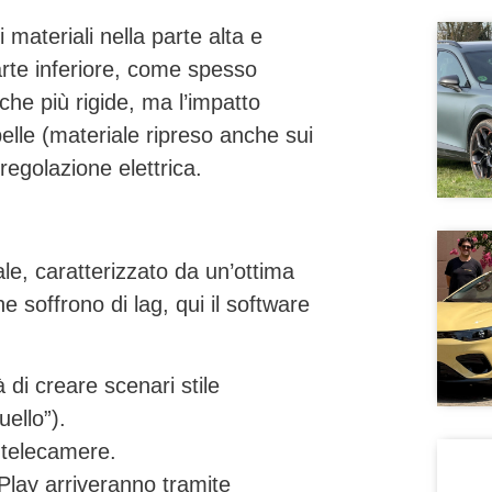
 materiali nella parte alta e
parte inferiore, come spesso
che più rigide, ma l’impatto
ilpelle (materiale ripreso anche sui
a regolazione elettrica
.
ale, caratterizzato da un’ottima
he soffrono di lag, qui il software
à di creare scenari stile
ello”).
e telecamere.
lay arriveranno tramite