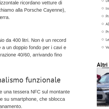
De
orizzontale ricordano vetture di
In
ichiamo alla Porsche Cayenne),
Pr
erra.
A
Pr
Le
iaio da
400 litri
. Non è un record
Ve
e a un doppio fondo per i cavi e
igurazione 40/60, arrivando fino
Altri
malismo funzionale
are una
tessera NFC
sul montante
ale su smartphone
, che sblocca
ntanamento.