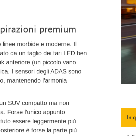
ispirazioni premium
e linee
morbide e moderne
. Il
zato da un taglio dei fari LED ben
nk anteriore
(un piccolo vano
carica. I sensori degli ADAS sono
eto, mantenendo l’armonia
di un SUV compatto ma non
za
. Forse l’unico appunto
In 
otuto essere leggermente più
osteriore è forse la parte più