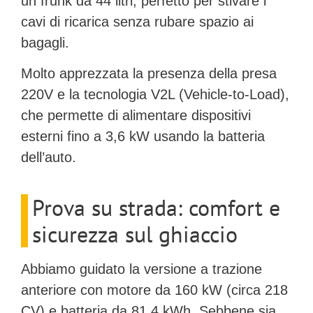
un
frunk da 44 litri
, perfetto per stivare i
cavi di ricarica senza rubare spazio ai
bagagli.
Molto apprezzata la presenza della presa
220V e la tecnologia
V2L (Vehicle-to-Load)
,
che permette di alimentare dispositivi
esterni fino a 3,6 kW usando la batteria
dell’auto.
Prova su strada: comfort e
sicurezza sul ghiaccio
Abbiamo guidato la versione a
trazione
anteriore
con motore da
160 kW (circa 218
CV)
e batteria da
81,4 kWh
. Sebbene sia