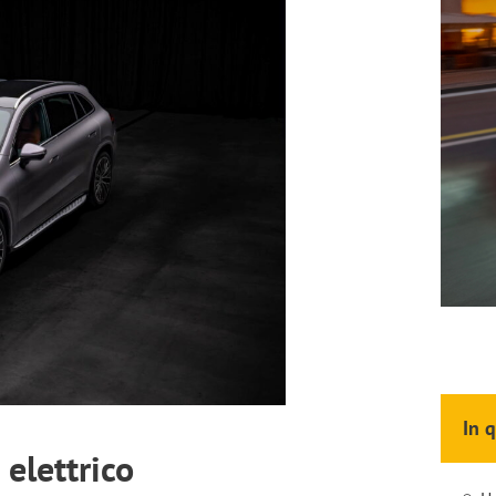
In 
elettrico