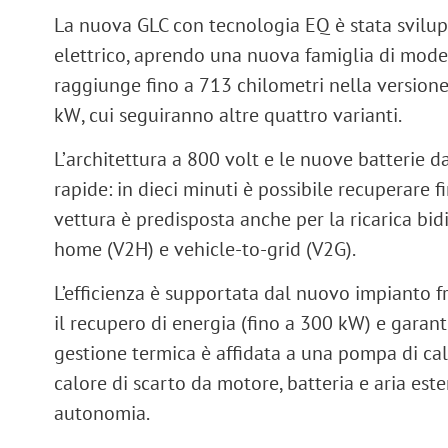
La nuova
GLC con tecnologia EQ
è stata svilup
elettrico, aprendo una nuova famiglia di modell
raggiunge fino a
713 chilometri
nella versione
kW
, cui seguiranno altre quattro varianti.
L’
architettura a 800 volt
e le nuove
batterie 
rapide: in
dieci minuti
è possibile recuperare f
vettura è predisposta anche per la
ricarica bid
home (V2H)
e
vehicle-to-grid (V2G)
.
L’efficienza è supportata dal nuovo
impianto f
il recupero di energia (fino a
300 kW
) e garant
gestione termica è affidata a una
pompa di cal
calore di scarto da motore, batteria e aria est
autonomia.