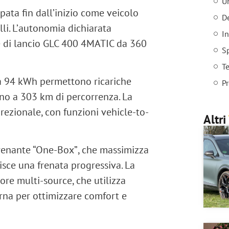
Un
pata fin dall’inizio come veicolo
De
i. L’
autonomia dichiarata
In
 di lancio
GLC 400 4MATIC da 360
Sp
Te
da 94 kWh
permettono ricariche
Pr
ino a
303 km
di percorrenza. La
irezionale
, con funzioni
vehicle-to-
Altri
renante “One-Box”
, che massimizza
isce una frenata progressiva. La
ore multi-source
, che utilizza
erna per ottimizzare comfort e