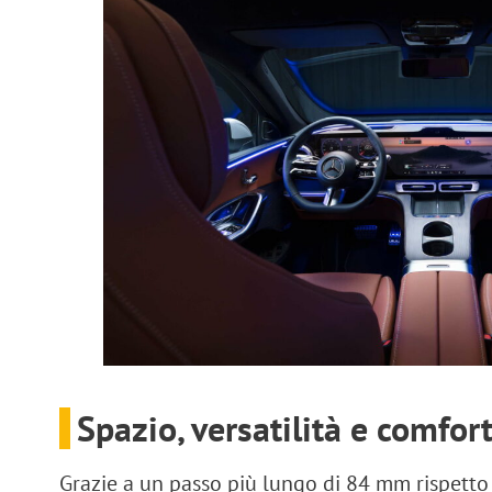
Spazio, versatilità e comfor
Grazie a un
passo più lungo di 84 mm
rispetto