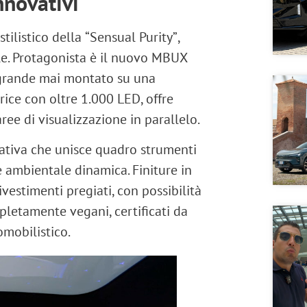
innovativi
stilistico della
“Sensual Purity”
,
e. Protagonista è il nuovo
MBUX
ù grande mai montato su una
rice con oltre 1.000 LED
, offre
ree di visualizzazione in parallelo
.
ativa
che unisce quadro strumenti
e ambientale dinamica
. Finiture in
ivestimenti pregiati, con possibilità
mpletamente vegani
, certificati da
omobilistico.