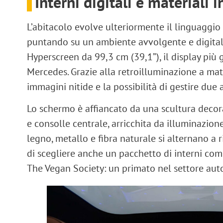
Interni digitali e materiali 
L’abitacolo evolve ulteriormente il linguaggio 
puntando su un ambiente avvolgente e digital
Hyperscreen da 99,3 cm (39,1”)
, il display pi
Mercedes. Grazie alla
retroilluminazione a mat
immagini nitide e la possibilità di gestire
due a
Lo schermo è affiancato da una
scultura decor
e consolle centrale, arricchita da
illuminazion
legno, metallo e fibra naturale si alternano a r
di scegliere anche un
pacchetto di interni co
The Vegan Society
: un primato nel settore aut