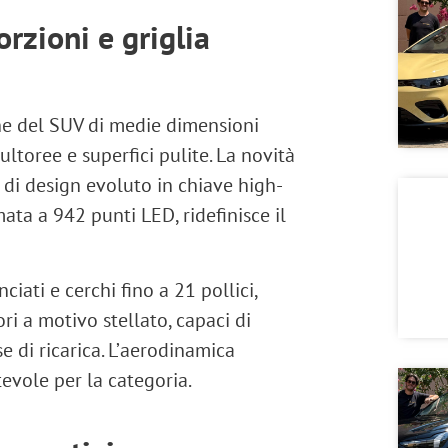
rzioni e griglia
he del
SUV di medie dimensioni
ultoree e superfici pulite. La novità
 di design evoluto in chiave
high-
mata a 942 punti LED
, ridefinisce il
nciati
e
cerchi fino a 21 pollici
,
ori a motivo stellato
, capaci di
 di ricarica. L’
aerodinamica
tevole per la categoria.