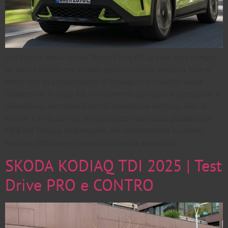
Con l’arrivo della nuova Skoda Elroq RS, la casa ceca compie
un passo deciso nel mondo della sportività elettrica. Non si
tratta solo di un’operazione d’immagine: il marchio vuole
ribadire che la sigla RS, storicamente associata a prestazioni e
dinamismo, non sparirà con la transizione elettrica. Anzi, si
evolve. E lo fa con un SUV compatto nato sulla piattaforma
MEB del Gruppo Volkswagen, ma reinterpretato in chiave
sportiva, efficiente e tecnologicamente avanzata.
SKODA KODIAQ TDI 2025 | Test
Drive PRO e CONTRO