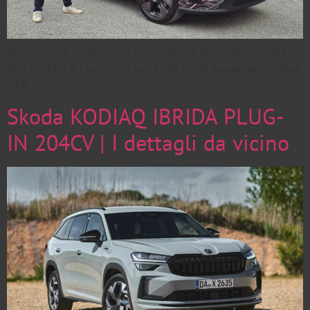
Scopriamo in anteprima la nuova Skoda Peaq: l’ammiraglia
SUV elettrica a 7 posti con ben 1010 litri di bagagliaio su base
MEB.
Skoda KODIAQ IBRIDA PLUG-
IN 204CV | I dettagli da vicino