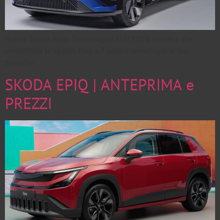
Nuova Skoda Peaq: l’ammiraglia SUV 100% elettrica che
rivoluziona lo spazio. Fino a 7 posti e tecnologia al top.
Scoprila!
SKODA EPIQ | ANTEPRIMA e
PREZZI