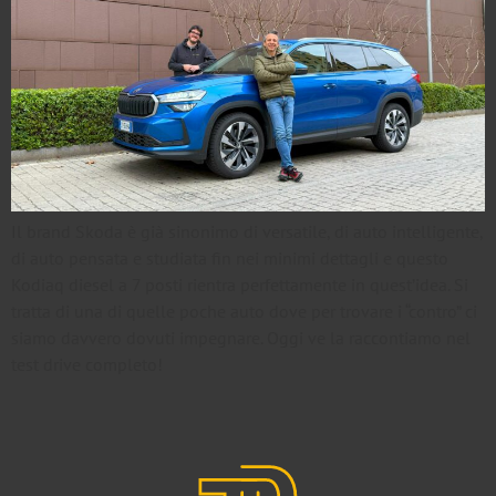
Il brand Skoda è già sinonimo di versatile, di auto intelligente,
di auto pensata e studiata fin nei minimi dettagli e questo
Kodiaq diesel a 7 posti rientra perfettamente in quest’idea. Si
tratta di una di quelle poche auto dove per trovare i “contro” ci
siamo davvero dovuti impegnare. Oggi ve la raccontiamo nel
test drive completo!