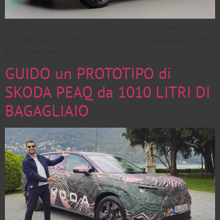
Pronta al debutto la nuova Skoda Epiq: SUV elettrico
compatto da 4,17 metri con ben 475 litri di bagagliaio e 430
km di autonomia.
GUIDO un PROTOTIPO di
SKODA PEAQ da 1010 LITRI DI
BAGAGLIAIO