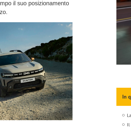
empo il suo posizionamento
zzo
.
In 
L
Il