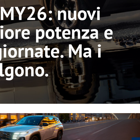
 MY26: nuovi
iore potenza e
iornate. Ma i
lgono.