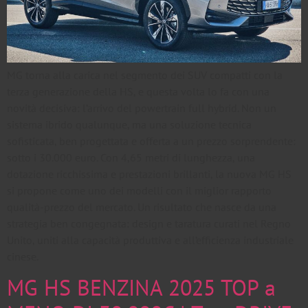
MG torna alla carica nel segmento dei SUV compatti con la
terza generazione della HS, e questa volta lo fa con una
novità decisiva: l’arrivo del powertrain full hybrid. Non un
sistema ibrido qualunque, ma una soluzione tecnica
sofisticata, ben progettata e offerta a un prezzo sorprendente:
sotto i 30.000 euro. Con 4,65 metri di lunghezza, una
dotazione ricchissima e prestazioni brillanti, la nuova MG HS
si propone come uno dei modelli con il miglior rapporto
qualità-prezzo del mercato. Un risultato che nasce da una
strategia ben congegnata: design e taratura curati nel Regno
Unito, uniti alla capacità produttiva e all’efficienza industriale
cinese.
MG HS BENZINA 2025 TOP a