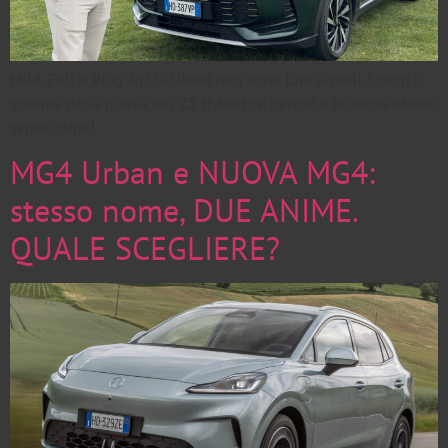
Mild, Full o Plug-in? Gli ibridi non sono tutti uguali. Scopri il
sistema della nuova MG ZS Hybrid+ e perché è la scelta ideale
senza spine!
MG4 Urban e NUOVA MG4:
stesso nome, DUE ANIME.
QUALE SCEGLIERE?