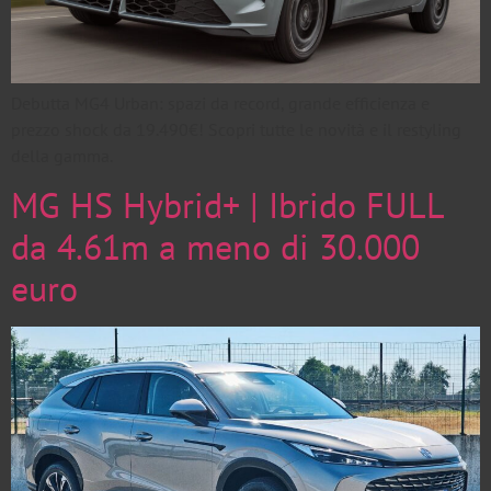
Debutta MG4 Urban: spazi da record, grande efficienza e
prezzo shock da 19.490€! Scopri tutte le novità e il restyling
della gamma.
MG HS Hybrid+ | Ibrido FULL
da 4.61m a meno di 30.000
euro