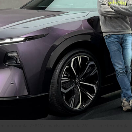
m autonomia, 258CV e maxischermo da 26″. Lusso e tecnologia sfi