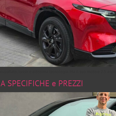
zzafiato, lusso e altissima tecnologia. Ma il suo motore 2.5 aspir
A SPECIFICHE e PREZZI