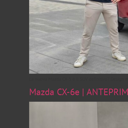
La nuova Mazda CX-5 è il SUV definitivo? Design mo
Mazda CX-6e | ANTEPRIM