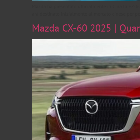
Mazda ha presentato ufficialmente in Cina la EZ-60
arà destinato inizialmente al mercato cinese per p
Mazda CX-60 2025 | Qua