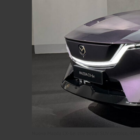
Nuova Mazda CX-6e: che bella! SUV elettrico, 484k