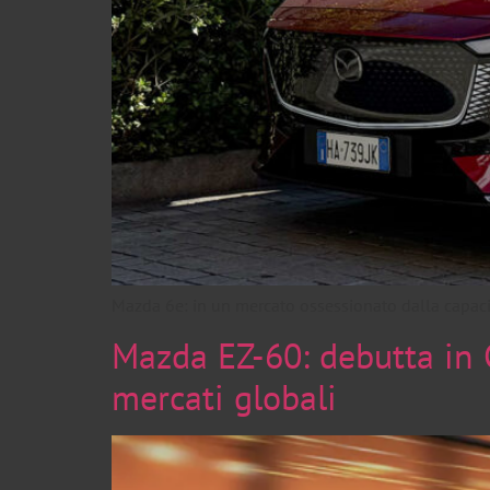
Mazda 6e: in un mercato ossessionato dalla capacità
Mazda EZ-60: debutta in C
mercati globali