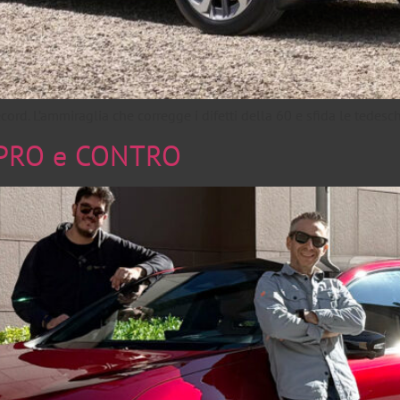
cord. L’ammiraglia che corregge i difetti della 60 e sfida le tedes
 PRO e CONTRO