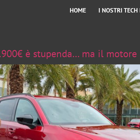
HOME
I NOSTRI TECH
900€ è stupenda… ma il motore (2