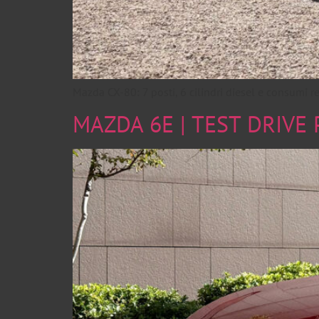
Mazda CX-80: 7 posti, 6 cilindri diesel e consumi re
MAZDA 6E | TEST DRIVE