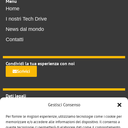
Menu
Home
I nostri Tech Drive
News dal mondo
Contatti
Condividi la tua esperienza con noi
Scrivici
Dati legali
TechDrive.it
Gestisci Consenso
Studio tecnico il sestante srl
via Joe Colombo 10 20124 Milano
Per fornire le migliori esperienze, utilizziamo tecnologie come i cookie per
P.iva 08890910154
memorizzare e/o accedere alle informazioni del dispositivo. Il consenso a
queste tecnologie ci permetterà di elaborare dati come il comportamento