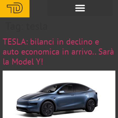
Tag:
tesla
TESLA: bilanci in declino e
auto economica in arrivo.. Sarà
la Model Y!