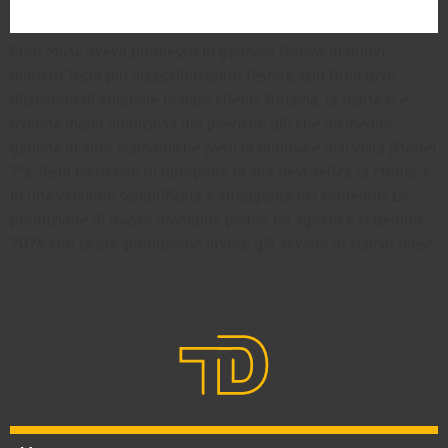
Elon Musk aveva promesso in gennaio l’arrivo di nuovi
modelli Tesla più accessibili entro l’estate, con l’obiettivo
dichiarato di ampliare la base clienti. Tuttavia, la realtà si è
rivelata meno ambiziosa del previsto: più che un’inedita
gamma di auto economiche (vedi la famosa e mai vista (Model
2″), Tesla ha deciso di riproporre la sua best-seller, la Model Y,
in una versione semplificata e alleggerita nei contenuti. La
produzione di massa dovrebbe partire tra agosto e settembre
2025 con la pre-produzione invece già avviata lo scorso mese.