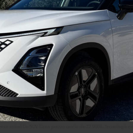
nza spina! Un SUV C con prezzo lancio da 22.900€. Tecnologia e 