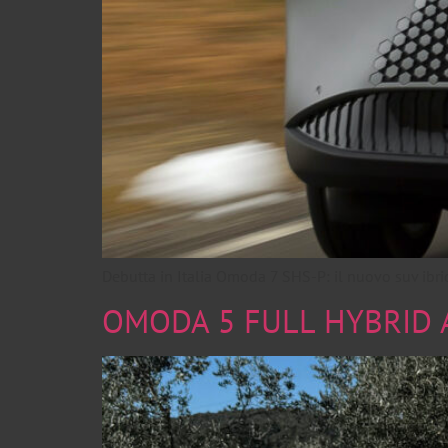
Debutta in Italia Omoda 7 SHS-P: il nuovo suv ibri
OMODA 5 FULL HYBRID A