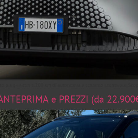
do plug-in con 1.200 km di autonomia e schermo scorrevole. Scopri
NTEPRIMA e PREZZI (da 22.900€