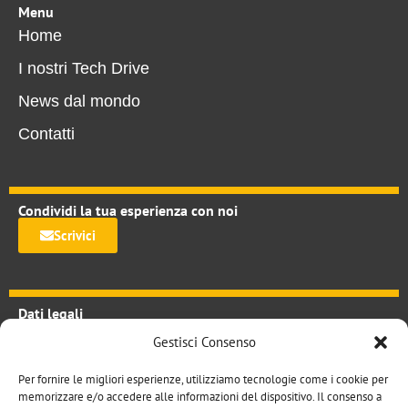
Menu
Home
I nostri Tech Drive
News dal mondo
Contatti
Condividi la tua esperienza con noi
Scrivici
Dati legali
TechDrive.it
Gestisci Consenso
Studio tecnico il sestante srl
via Joe Colombo 10 20124 Milano
Per fornire le migliori esperienze, utilizziamo tecnologie come i cookie per
P.iva 08890910154
memorizzare e/o accedere alle informazioni del dispositivo. Il consenso a