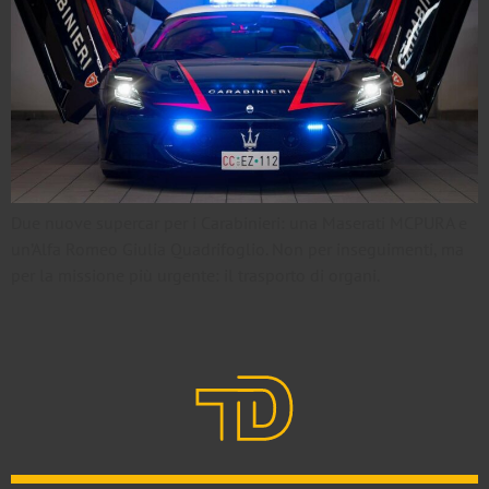
Due nuove supercar per i Carabinieri: una Maserati MCPURA e
un’Alfa Romeo Giulia Quadrifoglio. Non per inseguimenti, ma
per la missione più urgente: il trasporto di organi.