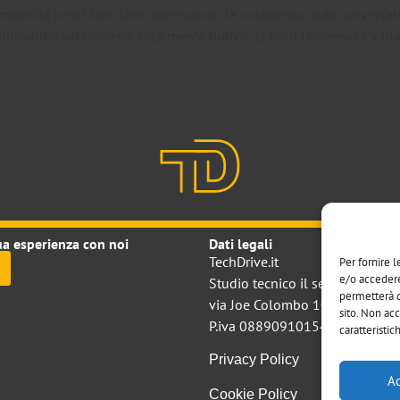
mobilità negli Stati Uniti diventando la cosiddetta “auto universal
 introdurre un concetto totalmente nuovo, la Ford Universal EV Pla
ua esperienza con noi
Dati legali
TechDrive.it
Per fornire 
e/o accedere
Studio tecnico il sestante srl
permetterà d
via Joe Colombo 10 20124 Mi
sito. Non ac
P.iva 08890910154
caratteristic
Privacy Policy
Ac
Cookie Policy