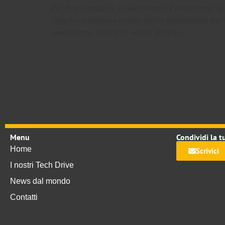
Più di un secolo fa, la Ford Model T rivoluzionò la 
Oggi Ford richiama quello spirito pionieristico per
generazione inedita di veicoli elettrici.
Menu
Condividi la t
Home
Scrivici
I nostri Tech Drive
News dal mondo
Contatti