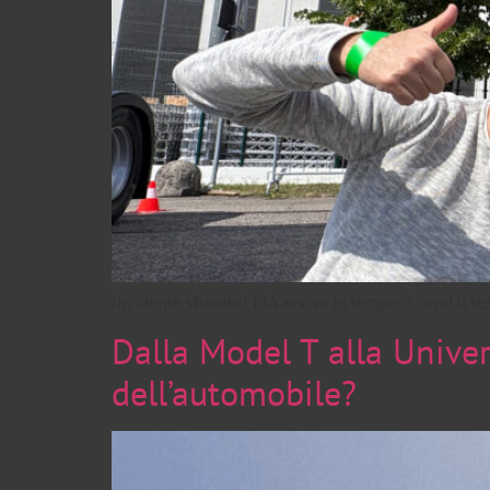
Incidente sfiorato! L’IA avvisa in tempo. Scopri il
Dalla Model T alla Univer
dell’automobile?