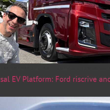
 test del Ford F-MAX con Geotab: ecco la rivoluzione dell’autotrasp
sal EV Platform: Ford riscrive anc