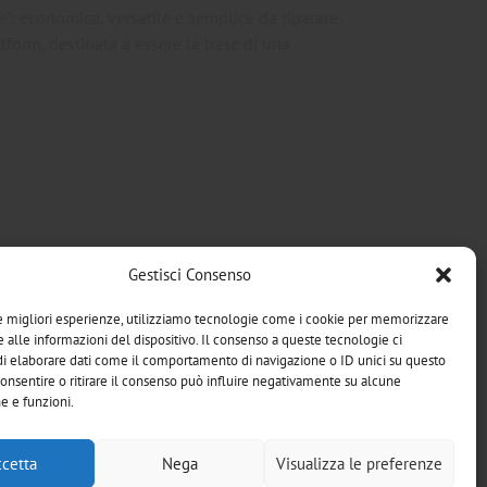
e”: economica, versatile e semplice da riparare.
tform, destinata a essere la base di una
Gestisci Consenso
Non perderti il prossimo TechDrive
le migliori esperienze, utilizziamo tecnologie come i cookie per memorizzare
 alle informazioni del dispositivo. Il consenso a queste tecnologie ci
i elaborare dati come il comportamento di navigazione o ID unici su questo
lano
consentire o ritirare il consenso può influire negativamente su alcune
he e funzioni.
cetta
Nega
Visualizza le preferenze